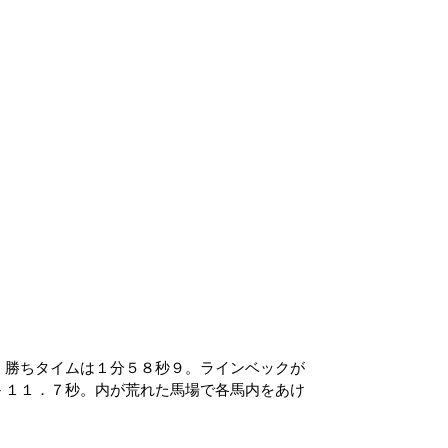
。勝ちタイムは１分５８秒９。ラインベックが
－１１．７秒。内が荒れた馬場で各馬内をあけ