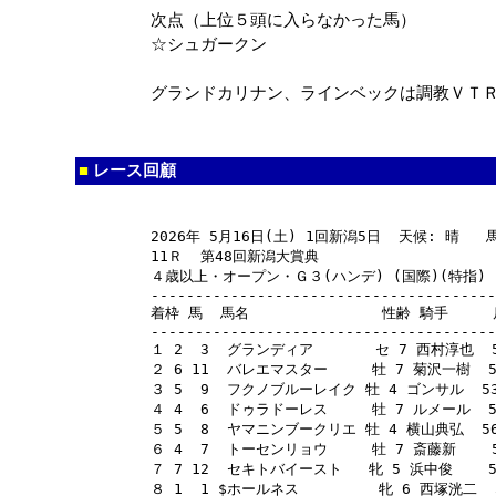
次点（上位５頭に入らなかった馬）
☆シュガークン
グランドカリナン、ラインベックは調教ＶＴ
■
レース回顧
2026年 5月16日(土) 1回新潟5日  天候: 晴   
11Ｒ  第48回新潟大賞典

４歳以上・オープン・Ｇ３(ハンデ) (国際)(特指)  芝
---------------------------------------
着枠 馬  馬名               性齢 騎手    
---------------------------------------
１ 2  3  グランディア       セ 7 西村淳也  57
２ 6 11  バレエマスター     牡 7 菊沢一樹  55 
３ 5  9  フクノブルーレイク 牡 4 ゴンサル  53  
４ 4  6  ドゥラドーレス     牡 7 ルメール  58 
５ 5  8  ヤマニンブークリエ 牡 4 横山典弘  56  
６ 4  7  トーセンリョウ     牡 7 斎藤新    56
７ 7 12  セキトバイースト   牝 5 浜中俊    56 
８ 1  1 $ホールネス         牝 6 西塚洸二  55