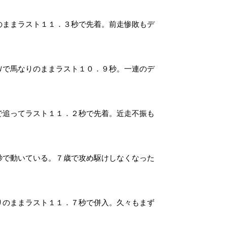
のままラスト１１．３秒で先着。前走惨敗もデ
Ｗで馬なりのままラスト１０．９秒。一連のデ
で追ってラスト１１．２秒で先着。近走不振も
秒で動いている。７歳で攻め駆けしなくなった
りのままラスト１１．７秒で併入。久々もまず