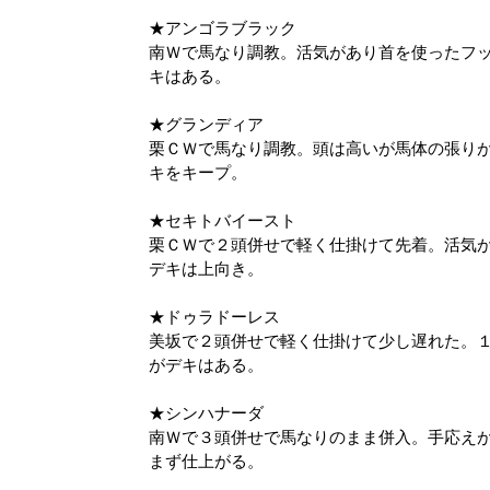
★アンゴラブラック
南Ｗで馬なり調教。活気があり首を使ったフ
キはある。
★グランディア
栗ＣＷで馬なり調教。頭は高いが馬体の張り
キをキープ。
★セキトバイースト
栗ＣＷで２頭併せで軽く仕掛けて先着。活気
デキは上向き。
★ドゥラドーレス
美坂で２頭併せで軽く仕掛けて少し遅れた。
がデキはある。
★シンハナーダ
南Ｗで３頭併せで馬なりのまま併入。手応え
まず仕上がる。