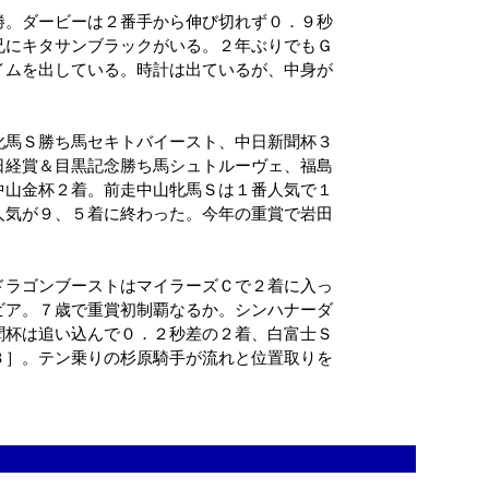
勝。ダービーは２番手から伸び切れず０．９秒
兄にキタサンブラックがいる。２年ぶりでもＧ
イムを出している。時計は出ているが、中身が
牝馬Ｓ勝ち馬セキトバイースト、中日新聞杯３
日経賞＆目黒記念勝ち馬シュトルーヴェ、福島
中山金杯２着。前走中山牝馬Ｓは１番人気で１
人気が９、５着に終わった。今年の重賞で岩田
ドラゴンブーストはマイラーズＣで２着に入っ
ビア。７歳で重賞初制覇なるか。シンハナーダ
聞杯は追い込んで０．２秒差の２着、白富士Ｓ
３］。テン乗りの杉原騎手が流れと位置取りを