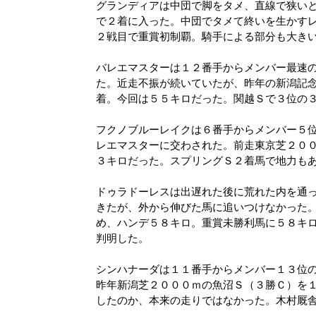
グランディアは中団で脚をタメ、直線で狭い
で２着に入った。中団でタメて終いを生かす
２戦目で重賞初制覇。騎手による部分も大き
バレエマスターは１２番手からメンバー最速
た。近走不振が続いていたが、昨年の新潟記
着。今回は５５キロだった。関越Ｓで３位の
フクノブルーレイクは６番手からメンバー５
レエマスターに交わされた。前走東京芝２０
３キロだった。スプリングＳ２着馬で地力も
ドゥラドーレスは出遅れた後に荒れた内を通
きたが、外から伸びた馬に追いつけなかった
め、ハンデ５８キロ。重賞未勝利馬に５８キ
判明した。
シンハナーダは１１番手からメンバー１３位
昨年新潟芝２０００ｍの魚沼Ｓ（３勝Ｃ）を
したのか、本来の走りではなかった。木村厩