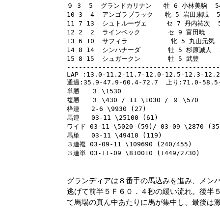
９ 3  5  グランドカリナン   牡 6 小林美駒  54  
10 3  4  アンゴラブラック   牝 5 岩田康誠  56 
11 7 13  シュトルーヴェ     セ 7 丹内祐次  59
12 2  2  ラインベック       セ 9 富田暁    5
13 6 10  サフィラ           牝 5 丸山元気  5
14 8 14  シンハナーダ       牡 5 杉原誠人  56
15 8 15  シュガークン       牡 5 武豊      
---------------------------------------
LAP :13.0-11.2-11.7-12.0-12.5-12.3-12.2
通過:35.9-47.9-60.4-72.7  上り:71.0-58.5-
単勝   ３ \1530 

複勝   ３ \430 / 11 \1030 / ９ \570 

枠連   2-6 \9930 (27) 

馬連   03-11 \25100 (61) 

ワイド 03-11 \5020 (59)/ 03-09 \2870 (35)
馬単   03-11 \49410 (119) 

３連複 03-09-11 \109690 (240/455) 

グランディアは８番手の馬込みを進み、メン
逃げて前半５Ｆ６０．４秒の緩い流れ。後半
て馬場の真ん中あたりに馬が集中し、最後は