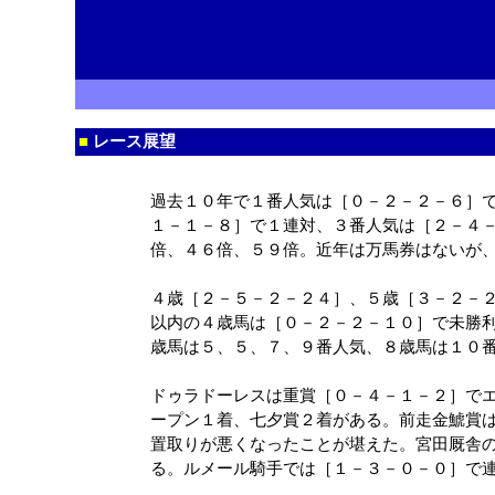
■
レース展望
過去１０年で１番人気は［０－２－２－６］
１－１－８］で１連対、３番人気は［２－４
倍、４６倍、５９倍。近年は万馬券はないが
４歳［２－５－２－２４］、５歳［３－２－
以内の４歳馬は［０－２－２－１０］で未勝
歳馬は５、５、７、９番人気、８歳馬は１０
ドゥラドーレスは重賞［０－４－１－２］で
ープン１着、七夕賞２着がある。前走金鯱賞
置取りが悪くなったことが堪えた。宮田厩舎
る。ルメール騎手では［１－３－０－０］で