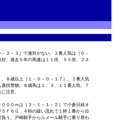
０－２－３］で連対がない。２番人気は［０－
連対。過去５年の馬連は１１倍、５５倍、２３
。
］、８歳以上［１－０－０－１７］。２番人気
も過信禁物。６歳馬は１、３、１１番人気、７
走に注意。
２０００ｍは［３－１－１－２］で小倉日経オ
半５Ｆ６０．４秒の緩い流れで１枠１番から位
背負う。戸崎騎手からルメール騎手に乗り替わ