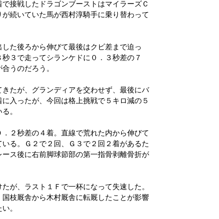
着で接戦したドラゴンブーストはマイラーズＣ
りが続いていた馬が西村淳騎手に乗り替わって
出した後ろから伸びて最後はクビ差まで迫っ
８秒３で走ってシランケドに０．３秒差の７
が合うのだろう。
てきたが、グランディアを交わせず、最後にバ
着に入ったが、今回は格上挑戦で５キロ減の５
いる。
０．２秒差の４着。直線で荒れた内から伸びて
ている。Ｇ２で２回、Ｇ３で２回２着があるた
レース後に右前脚球節部の第一指骨剥離骨折が
けたが、ラスト１Ｆで一杯になって失速した。
、国枝厩舎から木村厩舎に転厩したことが影響
たい。