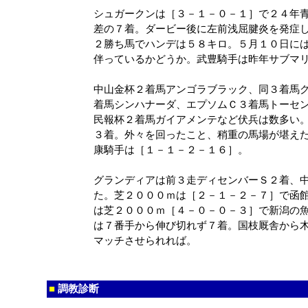
シュガークンは［３－１－０－１］で２４年
差の７着。ダービー後に左前浅屈腱炎を発症
２勝ち馬でハンデは５８キロ。５月１０日に
伴っているかどうか。武豊騎手は昨年サブマ
中山金杯２着馬アンゴラブラック、同３着馬
着馬シンハナーダ、エプソムＣ３着馬トーセ
民報杯２着馬ガイアメンテなど伏兵は数多い
３着。外々を回ったこと、稍重の馬場が堪え
康騎手は［１－１－２－１６］。
グランディアは前３走ディセンバーＳ２着、
た。芝２０００ｍは［２－１－２－７］で函
は芝２０００ｍ［４－０－０－３］で新潟の
は７番手から伸び切れず７着。国枝厩舎から
マッチさせられれば。
■
調教診断