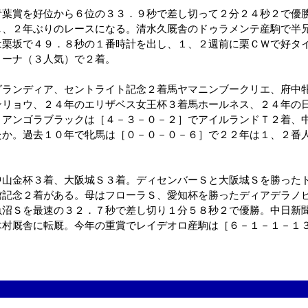
青葉賞を好位から６位の３３．９秒で差し切って２分２４秒２で優
し、２年ぶりのレースになる。清水久厩舎のドゥラメンテ産駒で半
は栗坂で４９．８秒の１番時計を出し、１、２週前に栗ＣＷで好タ
リーナ（３人気）で２着。
グランディア、セントライト記念２着馬ヤマニンブークリエ、府中
ンリョウ、２４年のエリザベス女王杯３着馬ホールネス、２４年の
。アンゴラブラックは［４－３－０－２］でアイルランドＴ２着、
たか。過去１０年で牝馬は［０－０－０－６］で２２年は１、２番
中山金杯３着、大阪城Ｓ３着。ディセンバーＳと大阪城Ｓを勝った
館記念２着がある。母はフローラＳ、愛知杯を勝ったディアデラノ
魚沼Ｓを最速の３２．７秒で差し切り１分５８秒２で優勝。中日新
木村厩舎に転厩。今年の重賞でレイデオロ産駒は［６－１－１－１