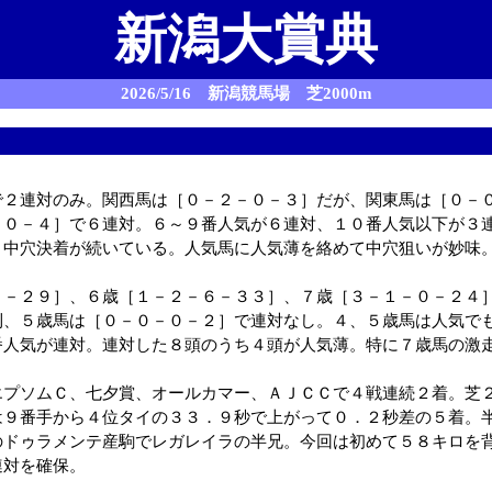
新潟大賞典
2026/5/16 新潟競馬場 芝2000m
で２連対のみ。関西馬は［０－２－０－３］だが、関東馬は［０－
－０－４］で６連対。６～９番人気が６連対、１０番人気以下が３
、中穴決着が続いている。人気馬に人気薄を絡めて中穴狙いが妙味
２－２９］、６歳［１－２－６－３３］、７歳［３－１－０－２４
利、５歳馬は［０－０－０－２］で連対なし。４、５歳馬は人気で
番人気が連対。連対した８頭のうち４頭が人気薄。特に７歳馬の激
エプソムＣ、七夕賞、オールカマー、ＡＪＣＣで４戦連続２着。芝
は９番手から４位タイの３３．９秒で上がって０．２秒差の５着。
のドゥラメンテ産駒でレガレイラの半兄。今回は初めて５８キロを
連対を確保。