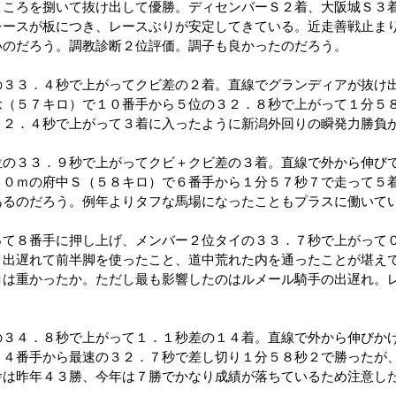
ところを捌いて抜け出して優勝。ディセンバーＳ２着、大阪城Ｓ３
レースが板につき、レースぶりが安定してきている。近走善戦止ま
いのだろう。調教診断２位評価。調子も良かったのだろう。
の３３．４秒で上がってクビ差の２着。直線でグランディアが抜け
念（５７キロ）で１０番手から５位の３２．８秒で上がって１分５
３２．４秒で上がって３着に入ったように新潟外回りの瞬発力勝負
位の３３．９秒で上がってクビ＋クビ差の３着。直線で外から伸び
００ｍの府中Ｓ（５８キロ）で６番手から１分５７秒７で走って５
あるのだろう。例年よりタフな馬場になったこともプラスに働いて
って８番手に押し上げ、メンバー２位タイの３３．７秒で上がって
。出遅れて前半脚を使ったこと、道中荒れた内を通ったことが堪え
ロは重かったか。ただし最も影響したのはルメール騎手の出遅れ。
の３４．８秒で上がって１．１秒差の１４着。直線で外から伸びか
１４番手から最速の３２．７秒で差し切り１分５８秒２で勝ったが
舎は昨年４３勝、今年は７勝でかなり成績が落ちているため注意し