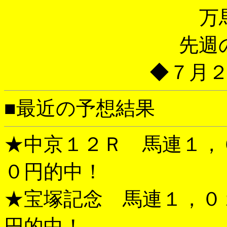
万
先週
◆７月
■最近の予想結果
★中京１２Ｒ 馬連１，
０円的中！
★宝塚記念 馬連１，０
円的中！