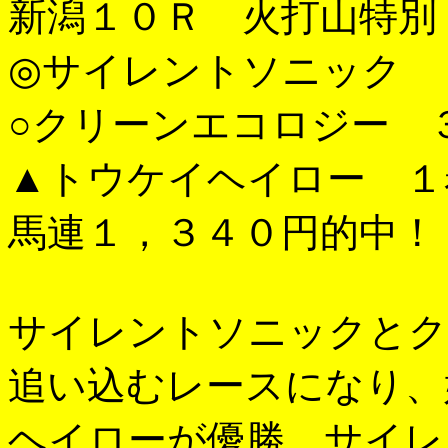
新潟１０Ｒ 火打山特別
◎サイレントソニック 
○クリーンエコロジー 
▲トウケイヘイロー １
馬連１，３４０円的中！
サイレントソニックとク
追い込むレースになり、
ヘイローが優勝。サイレ