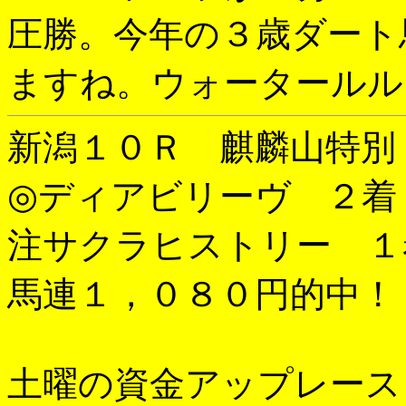
圧勝。今年の３歳ダート
ますね。ウォータールル
新潟１０Ｒ 麒麟山特別
◎ディアビリーヴ ２着
注サクラヒストリー １
馬連１，０８０円的中！
土曜の資金アップレース