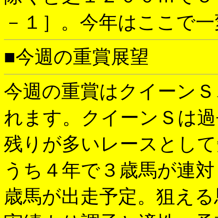
－１］。今年はここで一
■今週の重賞展望
今週の重賞はクイーンＳ
れます。クイーンＳは過
残りが多いレースとして
うち４年で３歳馬が連対
歳馬が出走予定。狙える