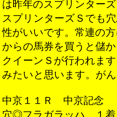
は昨年のスプリンターズ
スプリンターズＳでも穴
性がいいです。常連の方
からの馬券を買うと儲か
クイーンＳが行われます
みたいと思います。がん
中京１１Ｒ 中京記念
穴◎フラガラッハ １着