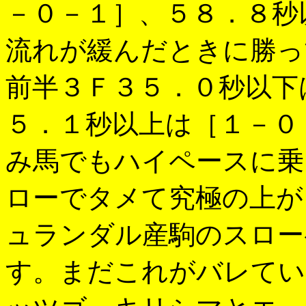
－０－１］、５８．８秒
流れが緩んだときに勝っ
前半３Ｆ３５．０秒以下
５．１秒以上は［１－０
み馬でもハイペースに乗
ローでタメて究極の上が
ュランダル産駒のスロー
す。まだこれがバレてい