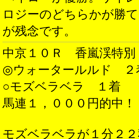
ロジーのどちらかが勝て
が残念です。
中京１０Ｒ 香嵐渓特別
◎ウォータールルド ２
○モズベラベラ １着
馬連１，０００円的中！
モズベラベラが１分２２