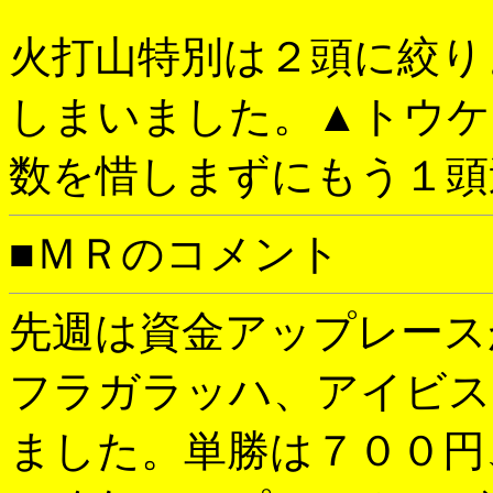
火打山特別は２頭に絞り
しまいました。▲トウケ
数を惜しまずにもう１頭
■ＭＲのコメント
先週は資金アップレース
フラガラッハ、アイビス
ました。単勝は７００円