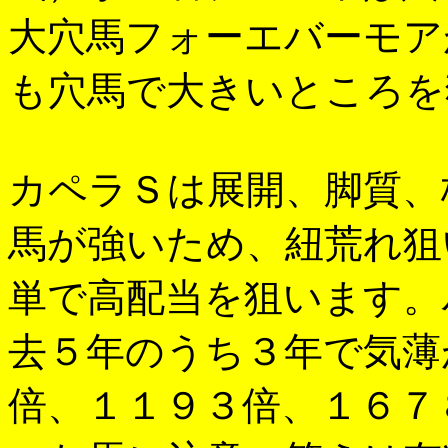
大穴馬フォーエバーモア
も穴馬で大きいところを
カペラＳは展開、脚質、
馬が強いため、紐荒れ狙
単で高配当を狙います。
去５年のうち３年で気薄
倍、１１９３倍、１６７