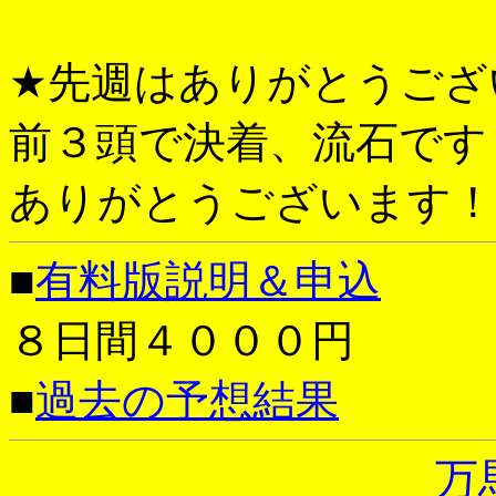
★先週はありがとうござ
前３頭で決着、流石です
ありがとうございます！
■
有料版説明＆申込
８日間４０００円
■
過去の予想結果
万