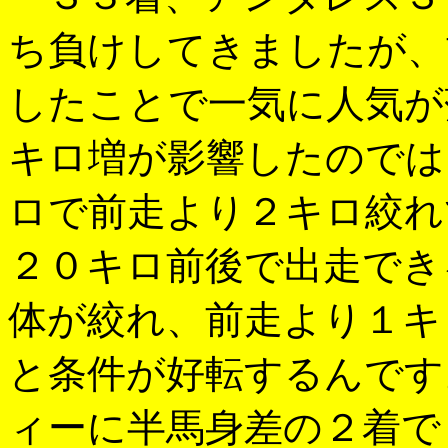
ち負けしてきましたが、
したことで一気に人気が
キロ増が影響したのでは
ロで前走より２キロ絞れ
２０キロ前後で出走でき
体が絞れ、前走より１キ
と条件が好転するんです
ィーに半馬身差の２着で