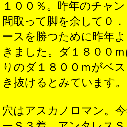
１００％。昨年のチャン
間取って脚を余して０．
ースを勝つために昨年よ
きました。ダ１８００ｍ
りのダ１８００ｍがベス
き抜けるとみています。
穴はアスカノロマン。今
ーＳ３着、アンタレスＳ