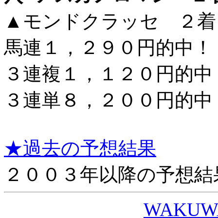
▲モンドクラッセ ２着
馬連１，２９０円的中！
３連複１，１２０円的中
３連単８，２００円的中
★過去の予想結果
２００３年以降の予想結
WAKU