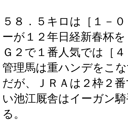
５８．５キロは［１－０
ーが１２年日経新春杯を
Ｇ２で１番人気では［４
管理馬は重ハンデをこな
だが、ＪＲＡは２枠２番
い池江厩舎はイーガン騎
る。