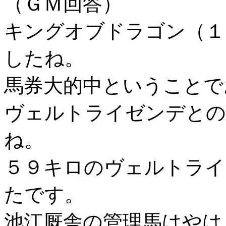
（ＧＭ回答）
キングオブドラゴン（１
したね。
馬券大的中ということで
ヴェルトライゼンデとの
ね。
５９キロのヴェルトライ
たです。
池江厩舎の管理馬はやは