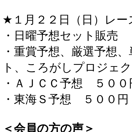
★１月２２日（日）レー
・日曜予想セット販売 
・重賞予想、厳選予想、
ト、ころがしプロジェク
・ＡＪＣＣ予想 ５００
・東海Ｓ予想 ５００円
＜会員の方の声＞