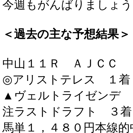
今週もがんばりましょう
＜過去の主な予想結果＞
中山１１Ｒ ＡＪＣＣ
◎アリストテレス １着
▲ヴェルトライゼンデ 
注ラストドラフト ３着
馬単１，４８０円本線的