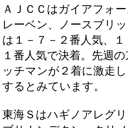
ＡＪＣＣはガイアフォー
レーベン、ノースブリッ
は１－７－２番人気、１
１番人気で決着。先週の
ッチマンが２着に激走し
するとみています。
東海Ｓはハギノアレグリ