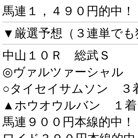
馬連１，４９０円的中！
▼厳選予想（３連単でも
中山１０Ｒ 総武Ｓ
◎ヴァルツァーシャル 
○タイセイサムソン ３
▲ホウオウルバン １着
馬連９００円本線的中！