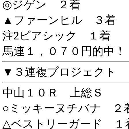
◎ジゲン ２着
▲ファーンヒル ３着
注2ピアシック １着
馬連１，０７０円的中！
▼３連複プロジェクト
中山１０Ｒ 上総Ｓ
○ミッキーヌチバナ ２
△ベストリーガード １