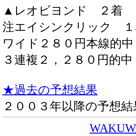
▲レオビヨンド ２着
注エイシンクリック １
ワイド２８０円本線的中
３連複２，２８０円的中
★過去の予想結果
２００３年以降の予想結
WAKU