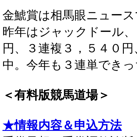
金鯱賞は相馬眼ニュース
昨年はジャックドール、
円、３連複３，５４０円
中。今年も３連単できっ
＜有料版競馬道場＞
★情報内容＆申込方法