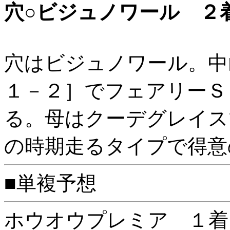
穴○ビジュノワール ２
穴はビジュノワール。中
１－２］でフェアリーＳ
る。母はクーデグレイス
の時期走るタイプで得意
■単複予想
ホウオウプレミア １着