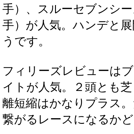
手）、スルーセブンシー
手）が人気。ハンデと展
うです。
フィリーズレビューはブ
イトが人気。２頭とも芝
離短縮はかなりプラス。
繋がるレースになるかど