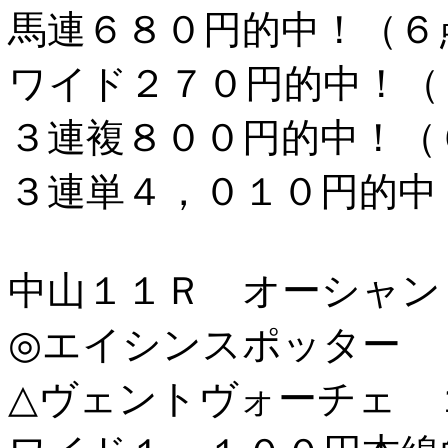
馬連６８０円的中！（６
ワイド２７０円的中！（
３連複８００円的中！（
３連単４，０１０円的中
中山１１Ｒ オーシャン
◎エイシンスポッター 
△ヴェントヴォーチェ 