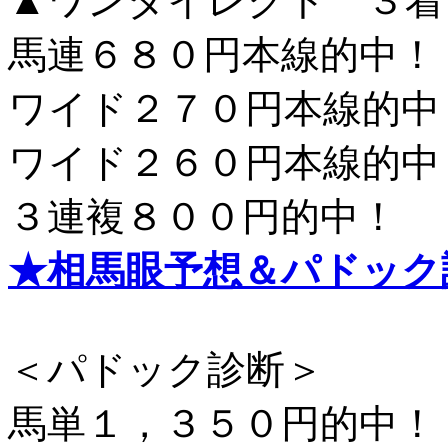
▲ワンダイレクト ３着
馬連６８０円本線的中！
ワイド２７０円本線的中
ワイド２６０円本線的中
３連複８００円的中！
★相馬眼予想＆パドック
＜パドック診断＞
馬単１，３５０円的中！