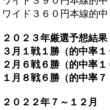
ワイド３９０円本線的中
ワイド３６０円本線的中
２０２３年厳選予想結果
３月１戦１勝（的中率１
２月６戦６勝（的中率１
１月８戦６勝（的中率７
２０２２年７～１２月