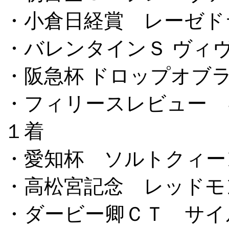
・小倉日経賞 レーゼド
・バレンタインＳ ヴィ
・阪急杯 ドロップオブ
・フィリースレビュー 
１着
・愛知杯 ソルトクィー
・高松宮記念 レッドモ
・ダービー卿ＣＴ サイ