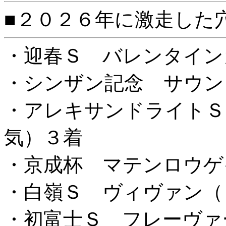
■２０２６年に激走した
・迎春Ｓ バレンタイン
・シンザン記念 サウン
・アレキサンドライトＳ
気）３着
・京成杯 マテンロウゲ
・白嶺Ｓ ヴィヴァン（
・初富士Ｓ フレーヴァ