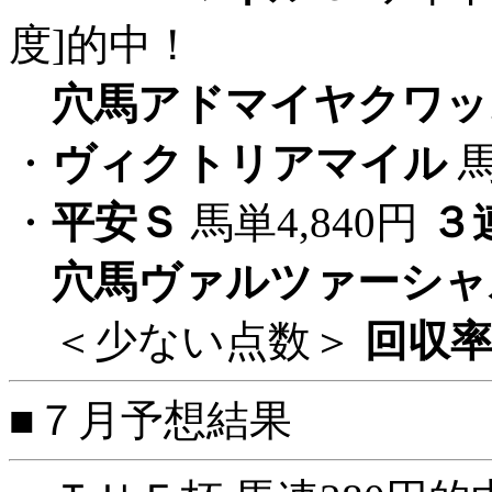
度]的中！
穴馬アドマイヤクワッ
・
ヴィクトリアマイル
馬
・
平安Ｓ
馬単4,840円
３連
穴馬ヴァルツァーシャ
＜少ない点数＞
回収
■７月予想結果