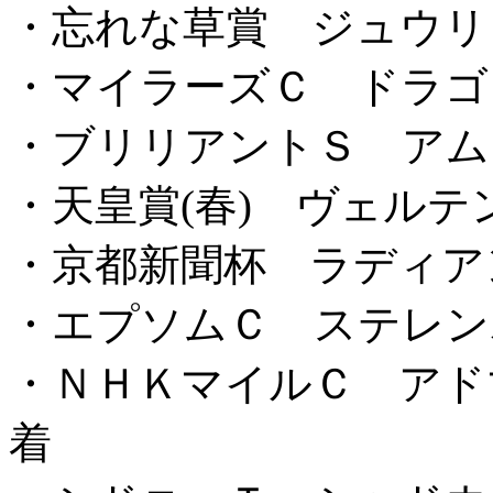
・忘れな草賞 ジュウリ
・マイラーズＣ ドラゴ
・ブリリアントＳ アム
・天皇賞(春) ヴェル
・京都新聞杯 ラディア
・エプソムＣ ステレン
・ＮＨＫマイルＣ アド
着