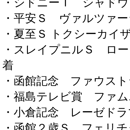
・シドニーＴ シャドウ
・平安Ｓ ヴァルツァー
・夏至Ｓ トクシーカイ
・スレイプニルＳ ロー
着
・函館記念 ファウスト
・福島テレビ賞 ファム
・小倉記念 レーゼドラ
・函館２歳Ｓ フェリチ