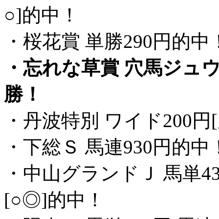
○]的中！
・桜花賞 単勝290円的中
・忘れな草賞 穴馬ジュ
勝！
・丹波特別 ワイド200円
・下総Ｓ 馬連930円的中
・中山グランドＪ 馬単430
[○◎]的中！