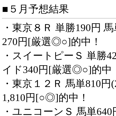
■５月予想結果
・東京８Ｒ 単勝190円 馬単
270円[厳選◎○]的中！
・スイートピーＳ 単勝420円
イド340円[厳選◎○]的中
・東京１２Ｒ 馬単810円(2
1,810円[○◎]的中！
・ユニコーンＳ 馬単640円