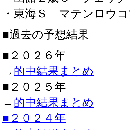
・東海Ｓ マテンロウコ
■過去の予想結果
■２０２６年
→
的中結果まとめ
■２０２５年
→
的中結果まとめ
■２０２４年