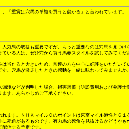
」、「重賞は穴馬の単複を買うと儲かる」と言われています。
。人気馬の取捨も重要ですが、もっと重要なのは穴馬を見つけ
けている人は、ぜひ穴から買う馬券スタイルを試してみてくだ
券は当たると大きいため、常連の方を中心に好評をいただいて
です。穴馬が激走したときの感動を一緒に味わってみませんか
ス漏洩などが判明した場合、損害賠償（訴訟費用および弁護士
ります。あらかじめご了承ください。
われます。ＮＨＫマイルＣのポイントは東京マイル適性とＧ１
外に死角があるものです。有力馬の死角を見抜けるかどうかも
で配信する予定です。