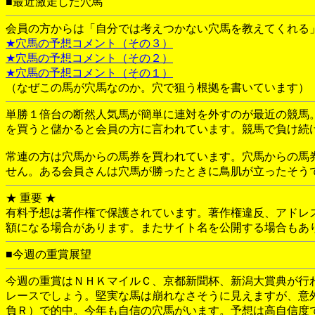
■最近激走した穴馬
会員の方からは「自分では考えつかない穴馬を教えてくれる
★穴馬の予想コメント（その３）
★穴馬の予想コメント（その２）
★穴馬の予想コメント（その１）
（なぜこの馬が穴馬なのか。穴で狙う根拠を書いています）
単勝１倍台の断然人気馬が簡単に連対を外すのが最近の競馬
を買うと儲かると会員の方に言われています。競馬で負け続
常連の方は穴馬からの馬券を買われています。穴馬からの馬
せん。ある会員さんは穴馬が勝ったときに鳥肌が立ったそう
★ 重要 ★
有料予想は著作権で保護されています。著作権違反、アドレ
額になる場合があります。またサイト名を公開する場合もあ
■今週の重賞展望
今週の重賞はＮＨＫマイルＣ、京都新聞杯、新潟大賞典が行
レースでしょう。堅実な馬は崩れなさそうに見えますが、意
負Ｒ）で的中。今年も自信の穴馬がいます。予想は高自信度