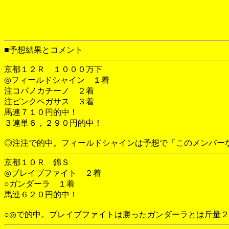
■予想結果とコメント
京都１２Ｒ １０００万下
◎フィールドシャイン １着
注コパノカチーノ ２着
注ピンクペガサス ３着
馬連７１０円的中！
３連単６，２９０円的中！
◎注注で的中。フィールドシャインは予想で「このメンバー
京都１０Ｒ 錦Ｓ
◎ブレイブファイト ２着
○ガンダーラ １着
馬連６２０円的中！
○◎で的中。ブレイブファイトは勝ったガンダーラとは斤量