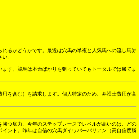
られるかどうかです。最近は穴馬の単複と人気馬への流し馬券
さい。
います。競馬は本命ばかりを狙っていてもトータルでは勝てま
。
費用を含む）を請求します。個人特定のため、弁護士費用が高
を勝つ底力。今年のステップレースでレベルが高いのは、どの
ポイント。昨年は自信の穴馬ダイワバーバリアン（高自信度勝