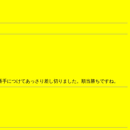
番手につけてあっさり差し切りました。順当勝ちですね。