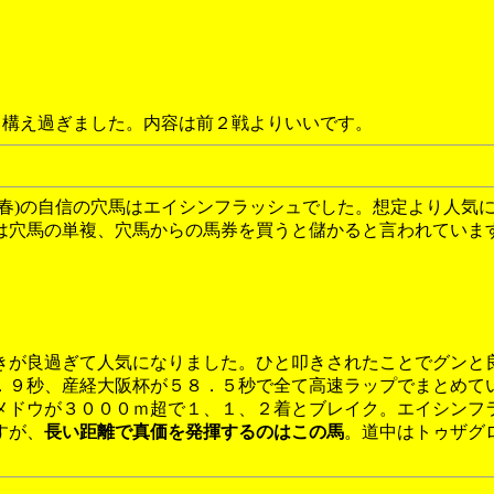
り構え過ぎました。内容は前２戦よりいいです。
(春)の自信の穴馬はエイシンフラッシュでした。想定より人気
は穴馬の単複、穴馬からの馬券を買うと儲かると言われていま
きが良過ぎて人気になりました。ひと叩きされたことでグンと
．９秒、産経大阪杯が５８．５秒で全て高速ラップでまとめて
メドウが３０００ｍ超で１、１、２着とブレイク。エイシンフ
すが、
長い距離で真価を発揮するのはこの馬
。道中はトゥザグ