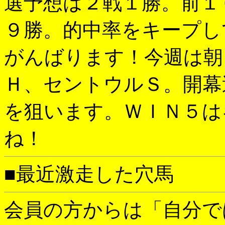
選予想は２戦１勝。前１
９勝。的中率をキープし
がんばります！今週は朝
Ｈ、セントウルＳ。開幕
を狙います。ＷＩＮ５は
ね！
■最近激走した穴馬
会員の方からは「自分で