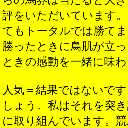
評をいただいています。
てもトータルでは勝てま
勝ったときに鳥肌が立っ
ときの感動を一緒に味わ
人気＝結果ではないです
しょう。私はそれを突き
に取り組んでいます。競