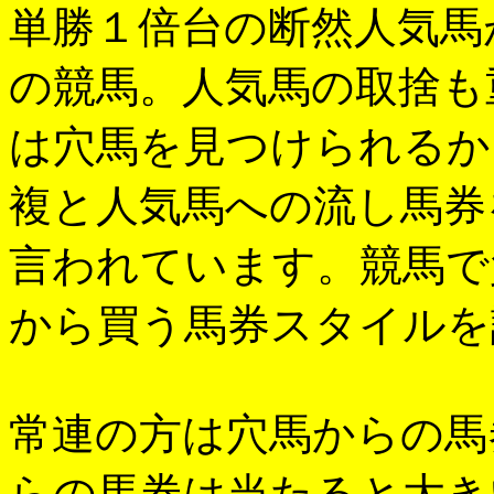
単勝１倍台の断然人気馬
の競馬。人気馬の取捨も
は穴馬を見つけられるか
複と人気馬への流し馬券
言われています。競馬で
から買う馬券スタイルを
常連の方は穴馬からの馬
らの馬券は当たると大き