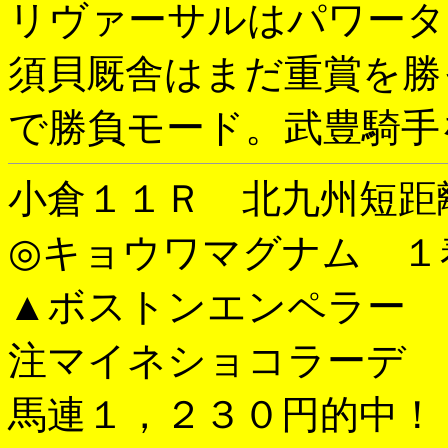
リヴァーサルはパワータ
須貝厩舎はまだ重賞を勝
で勝負モード。武豊騎手
小倉１１Ｒ 北九州短距
◎キョウワマグナム １
▲ボストンエンペラー 
注マイネショコラーデ 
馬連１，２３０円的中！