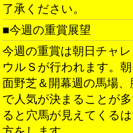
了承ください。
■今週の重賞展望
今週の重賞は朝日チャレ
ウルＳが行われます。朝
面野芝＆開幕週の馬場、
で人気が決まることが多
ると穴馬が見えてくるは
方をします。