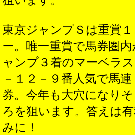
東京ジャンプＳは重賞１
ー。唯一重賞で馬券圏内
ャンプ３着のマーベラス
－１２－９番人気で馬連
券。今年も大穴になりそ
ろを狙います。答えは有
みに！