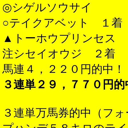
◎シゲルソウサイ
○テイクアベット １着
▲トーホウプリンセス 
注シセイオウジ ２着
馬連４，２２０円的中！
３連単２９，７７０円的
３連単万馬券的中（フォ