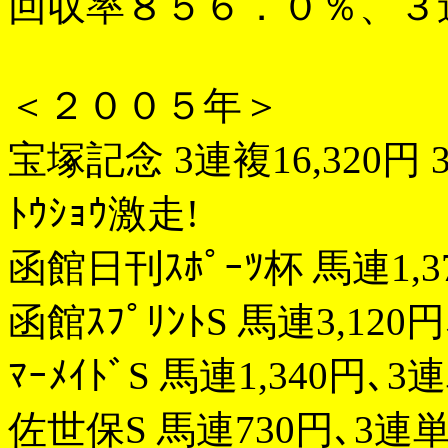
回収率８５６．０％、３
＜２００５年＞
宝塚記念 3連複16,320円 
ﾄｳｼｮｳ激走!
函館日刊ｽﾎﾟｰﾂ杯 馬連1,3
函館ｽﾌﾟﾘﾝﾄS 馬連3,120
ﾏｰﾒｲﾄﾞS 馬連1,340円､3
佐世保S 馬連730円､3連単1