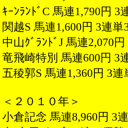
ｷｰﾝﾗﾝﾄﾞC 馬連1,790円 
関越S 馬連1,600円 3連単3
中山ｸﾞﾗﾝﾄﾞJ 馬連2,070円
竜飛崎特別 馬連600円 3連
五稜郭S 馬連1,360円 3連
＜２０１０年＞
小倉記念 馬連8,960円 3連複