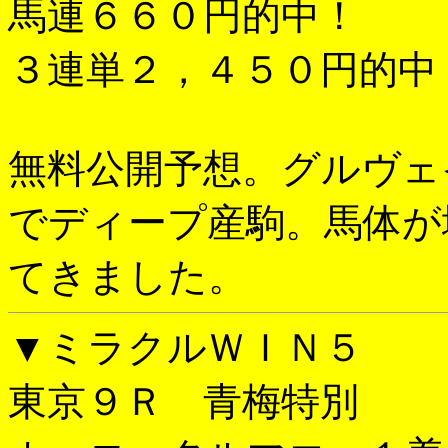
馬連６６０円的中！
３連単２，４５０円的中
無料公開予想。グルヴェ
でディープ産駒。馬体が
てきました。
▼ミラクルＷＩＮ５
東京９Ｒ 青梅特別