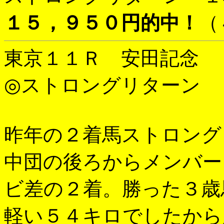
１５，９５０円的中！
（
東京１１Ｒ 安田記念
◎ストロングリターン 
昨年の２着馬ストロング
中団の後ろからメンバー
ビ差の２着。勝った３歳
軽い５４キロでしたから