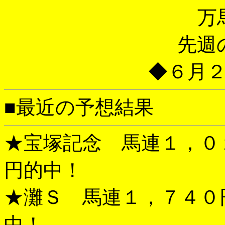
万
先週
◆６月
■最近の予想結果
★宝塚記念 馬連１，０
円的中！
★灘Ｓ 馬連１，７４０
中！