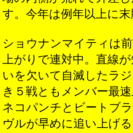
す。今年は例年以上に末
ショウナンマイティは前
上がりで連対中。直線が
いを欠いて自滅したラジ
き５戦ともメンバー最速
ネコパンチとビートブラ
ヴルが早めに追い上げる