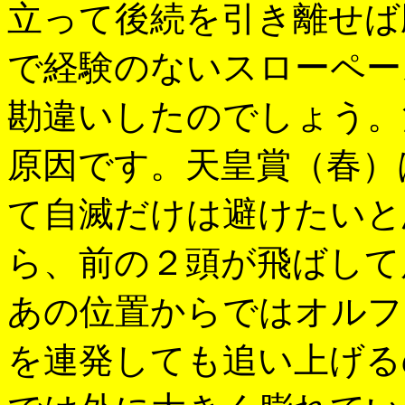
立って後続を引き離せば
で経験のないスローペー
勘違いしたのでしょう。
原因です。天皇賞（春）
て自滅だけは避けたいと
ら、前の２頭が飛ばして
あの位置からではオルフ
を連発しても追い上げる