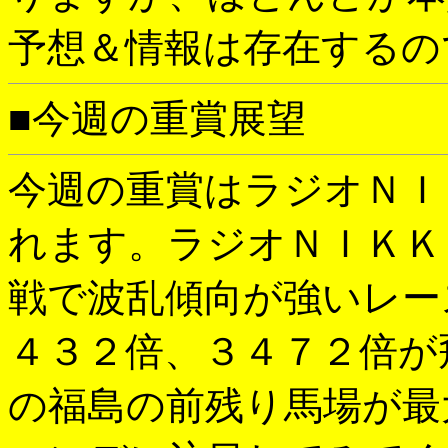
予想＆情報は存在するの
■今週の重賞展望
今週の重賞はラジオＮＩ
れます。ラジオＮＩＫＫ
戦で波乱傾向が強いレー
４３２倍、３４７２倍が
の福島の前残り馬場が最