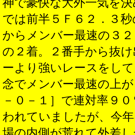
神で豪快な大外一気を決
では前半５Ｆ６２．３秒
からメンバー最速の３２
の２着。２番手から抜け
ーより強いレースをして
念でメンバー最速の上が
－０－１］で連対率９０
われていましたが、今年
場の内側が荒れて外差し