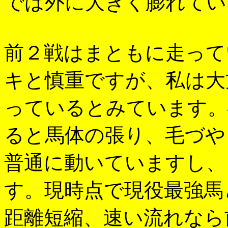
では外に大きく膨れてい
前２戦はまともに走って
キと慎重ですが、私は大
っているとみています。
ると馬体の張り、毛づや
普通に動いていますし、
す。現時点で現役最強馬
距離短縮、速い流れなら