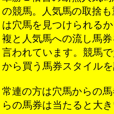
の競馬。人気馬の取捨も
は穴馬を見つけられるか
複と人気馬への流し馬券
言われています。競馬で
から買う馬券スタイルを
常連の方は穴馬からの馬
らの馬券は当たると大き