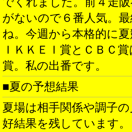
でくれました。前４走阪
がないので６番人気。最
ね。今週から本格的に夏
ＩＫＫＥＩ賞とＣＢＣ賞
賞。私の出番です。
■夏の予想結果
夏場は相手関係や調子の
好結果を残しています。