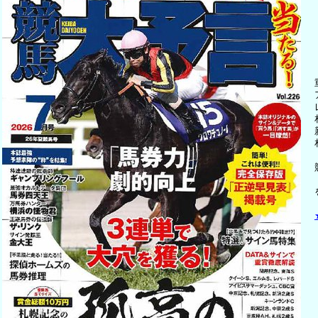
笠
定
重
ア
レ
札
新
札
競
「
を