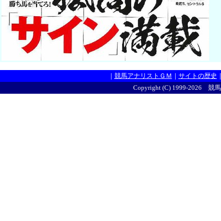
｜
競馬アナリストＧＭ
｜
サイトの歴史
Copyright (C) 1999-2026 